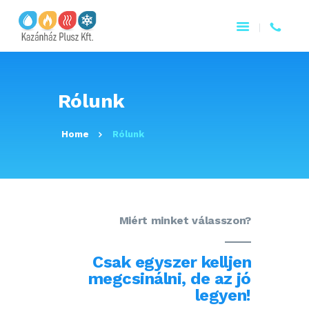
Rólunk
FŐOLDAL
Home
Rólunk
RÓLUNK
TERMÉKEINK
KAPCSOLAT
Miért minket válasszon?
Csak egyszer kelljen
megcsinálni, de az jó
legyen!