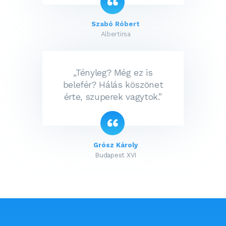
Szabó Róbert
Albertirsa
„Tényleg? Még ez is
belefér? Hálás köszönet
érte, szuperek vagytok.”
Grósz Károly
Budapest XVI