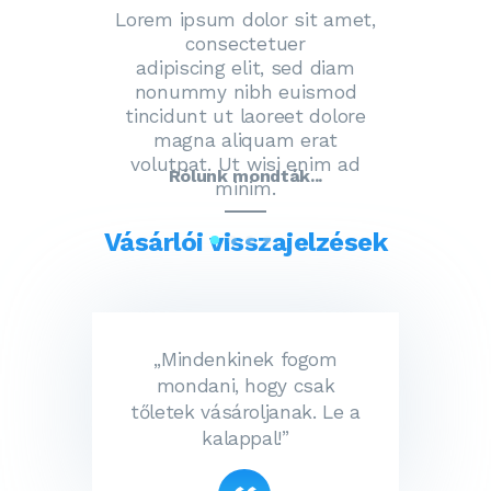
it amet,
Lorem ipsum dolor sit amet,
Lorem i
consectetuer
d diam
adipiscing elit, sed diam
adipi
ismod
nonummy nibh euismod
nonu
 dolore
tincidunt ut laoreet dolore
tincid
erat
magna aliquam erat
mag
nim ad
volutpat. Ut wisi enim ad
volut
Rólunk mondták...
minim.
Vásárlói visszajelzések
„Mindenkinek fogom
mondani, hogy csak
tőletek vásároljanak. Le a
kalappal!”