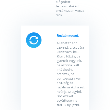
elégedett
felhasználóként
emlékezzen vissza
ránk.
Rugalmasság.
A lehetetlent
azonnal, a csodára
kicsit várni kell.
Kicsit túlzás, de
gyorsak vagyunk,
ha azonnal kell
intézkedni,
precízek, ha
pontosságra van
szükség és
rugalmasak, ha ezt
kívánja az ügyfél.
Sőt ezeket
együttesen is
tudjuk nyújtani!