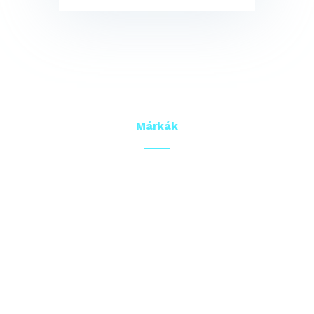
Márkák
Termékeink
Szortimentünkben
megtalálhatóak úgy a fűtés-
hűtés berendezések, mint az
épületgépészetben járatos
víz-gáz-fűtés összes
lényeges termékköre. 3000+
cikket készleten is tartunk