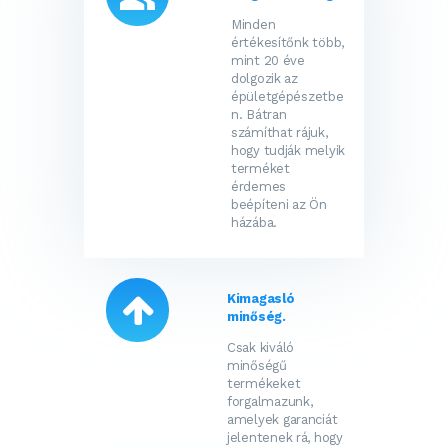
Minden
értékesítőnk több,
mint 20 éve
dolgozik az
épületgépészetbe
n. Bátran
számíthat rájuk,
hogy tudják melyik
terméket
érdemes
beépíteni az Ön
házába.
Kimagasló
minőség.
Csak kiváló
minőségű
termékeket
forgalmazunk,
amelyek garanciát
jelentenek rá, hogy