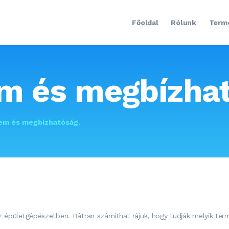
FŐOLDAL
Főoldal
Rólunk
Term
RÓLUNK
TERMÉKEINK
KAPCSOLAT
m és megbízhat
em és megbízhatóság.
z épületgépészetben. Bátran számíthat rájuk, hogy tudják melyik te