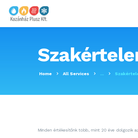
Szakértele
Home
All Services
...
Szakértel
Minden értékesítőnk több, mint 20 éve dolgozik a