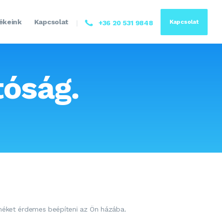
ékeink
Kapcsolat
Kapcsolat
+36 20 531 9848
óság.
rméket érdemes beépíteni az Ön házába.