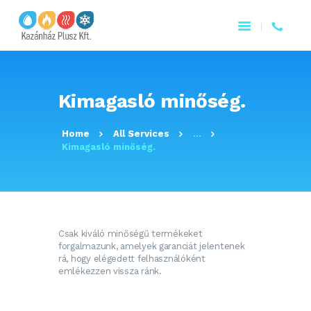
Kimagasló minőség.
FŐOLDAL
Home
All Services
...
RÓLUNK
Kimagasló minőség.
TERMÉKEINK
KAPCSOLAT
Csak kiváló minőségű termékeket
forgalmazunk, amelyek garanciát jelentenek
rá, hogy elégedett felhasználóként
emlékezzen vissza ránk.